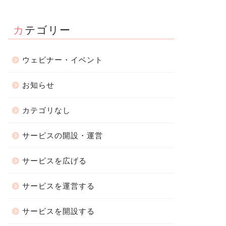
カテゴリー
ウェビナー・イベント
お知らせ
知らせ
お知らせ
カテゴリなし
サービスの開設・運営
【96.4%が満足と回答！】ネッ
サービスを広げる
ットでサービスが売れる
トでサービスが売れるMOSH、
OSH 松木 雅幸 氏が技術顧問
顧客満足度調査を実施。...
任
サービスを運営する
2023年12月12日
2022年3月25
サービスを開設する