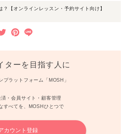
b
t
e
徴は？【オンラインレッスン・予約サイト向け】
o
e
r
o
r
e
T
P
L
k
s
w
i
i
t
i
n
n
イターを目指す人に
t
t
e
t
e
ンプラットフォーム「MOSH」
e
r
r
e
決済・会員サイト・顧客管理
なすべてを、MOSHひとつで
s
t
 アカウント登録