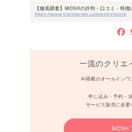
【徹底調査】MOSHの評判・口コミ・特
https://www.travewriter.com/entry/mosh
F
a
c
一流のクリエ
e
b
AI搭載のオールインワ
o
o
申し込み・予約・
サービス販売に必要
k
MOSH