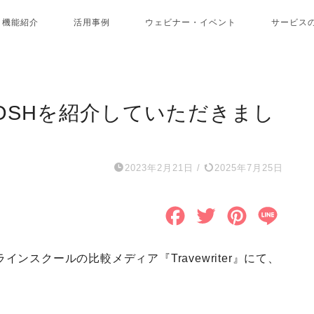
機能紹介
活用事例
ウェビナー・イベント
サービス
て、MOSHを紹介していただきまし
2023年2月21日
/
2025年7月25日
F
T
P
L
a
w
i
i
ンスクールの比較メディア『Travewriter』にて、
c
i
n
n
e
t
t
e