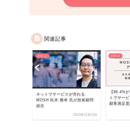
関連記事
お知らせ
お知らせ
【96.4
れる共創の
ネットでサービスが売れる
トでサービ
年クリエイター
MOSH 松木 雅幸 氏が技術顧問
顧客満足度
ート！
就任
2023年4月18日
2023年12月12日