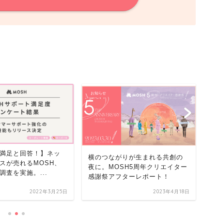
お知らせ
お
%が満足と回答！】ネッ
横のつながりが生まれる共創の
ネ
スが売れるMOSH、
夜に。MOSH5周年クリエイター
M
調査を実施。...
感謝祭アフターレポート！
就
2022年3月25日
2023年4月18日